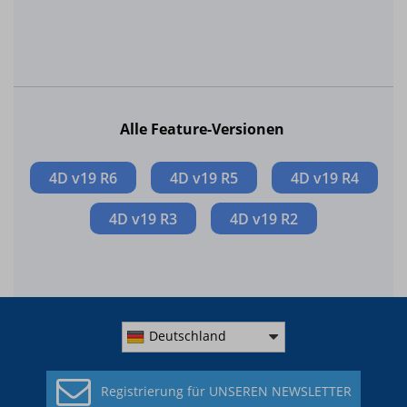
Alle Feature-Versionen
4D v19 R6
4D v19 R5
4D v19 R4
4D v19 R3
4D v19 R2
Deutschland
Registrierung für
UNSEREN NEWSLETTER