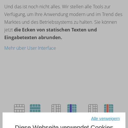
Und das ist noch nicht alles. Wir stellen alle Tools zur
Verfügung, um Ihre Anwendung modern und im Trend des
Marktes und des Betriebssystems zu halten. Sie können
jetzt
die Ecken von statischen Texten und
Eingabetexten abrunden.
Mehr über User Interface
Alle verweigern
Diese Webseite verwendet Cookies