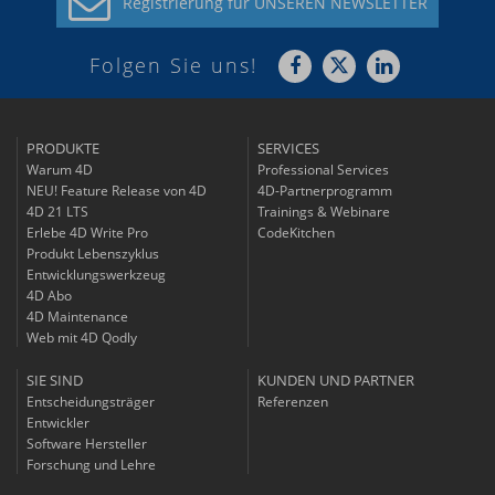
Registrierung für
UNSEREN NEWSLETTER
Folgen Sie uns!
PRODUKTE
SERVICES
Warum 4D
Professional Services
NEU! Feature Release von 4D
4D-Partnerprogramm
4D 21 LTS
Trainings & Webinare
Erlebe 4D Write Pro
CodeKitchen
Produkt Lebenszyklus
Entwicklungswerkzeug
4D Abo
4D Maintenance
Web mit 4D Qodly
SIE SIND
KUNDEN UND PARTNER
Entscheidungsträger
Referenzen
Entwickler
Software Hersteller
Forschung und Lehre