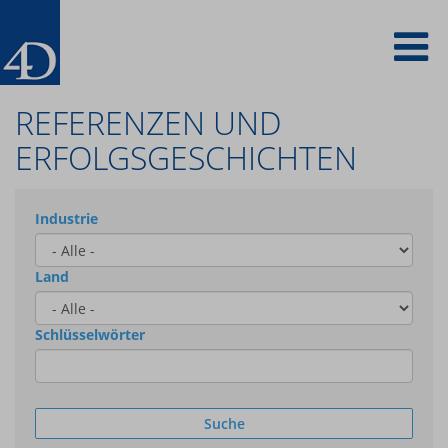
Direkt
To
zum
Inhalt
na
REFERENZEN UND
ERFOLGSGESCHICHTEN
Industrie
Land
Schlüsselwörter
Suche