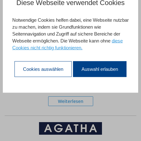
Diese Webseite verwendet Cookies
Notwendige Cookies helfen dabei, eine Webseite nutzbar
ADAV ist in Frankreich der erste zentrale Lieferant von
zu machen, indem sie Grundfunktionen wie
audiovisuellen Diensten für gemeinnützige Netzwerke im
Seitennavigation und Zugriff auf sichere Bereiche der
Bereich Kultur und Bildung. Er überträgt sein Programm
Webseite ermöglichen. Die Webseite kann ohne
diese
Cookies nicht richtig funktionieren.
an kulturelle Institutionen und Einrichtungen über ein
Computersystem, das von dem Systemintegrator Nagra
mit 4D Technologie entwickelt wurde.
Cookies auswählen
Auswahl erlauben
http://www.adav-assoc.com
France
Weiterlesen