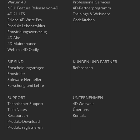
Warum 4D
Professional Services
NEU! Feature Release von 4D
4D-Partnerprogramm
4D 21 LTS
Trainings & Webinare
Erlebe 4D Write Pro
CodeKitchen
Produkt Lebenszyklus
Entwicklungswerkzeug
4D Abo
4D Maintenance
Web mit 4D Qodly
SIE SIND
KUNDEN UND PARTNER
Entscheidungsträger
Referenzen
Entwickler
Software Hersteller
Forschung und Lehre
SUPPORT
UNTERNEHMEN
Technischer Support
4D Weltweit
Tech Notes
Über uns
Ressourcen
Kontakt
Produkt-Download
Produkt registrieren