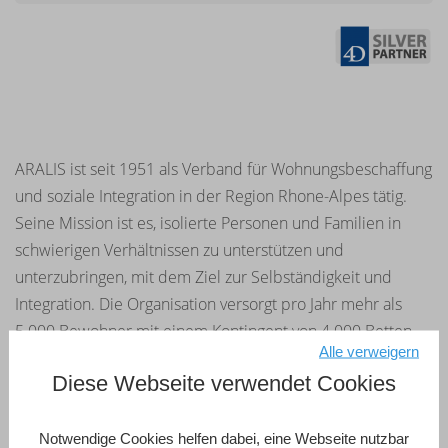
ARALIS ist seit 1951 als Verband für Wohnungsbeschaffung
und soziale Integration in der Region Rhone-Alpes tätig.
Seine Mission ist es, isolierte Personen und Familien in
schwierigen Verhältnissen zu unterstützen und
unterzubringen, mit dem Ziel zur Selbständigkeit und
Integration. Die Organisation versorgt pro Jahr mehr als
5.000 Bewohner mit einem Kontingent von 4.000 Betten,
Alle verweigern
die sich auf ca. 40 Unterkünfte verteilen. Eine auf 4D
Diese Webseite verwendet Cookies
basierende Anwendung steuert die Verwaltung und die
soziale Betreuung der Bewohner. Dazu gehören auch die
Pflege der Datensätze, Aktionen, Statistiken sowie Berichte
Notwendige Cookies helfen dabei, eine Webseite nutzbar