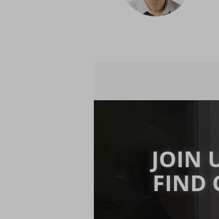
JOIN 
FIND 