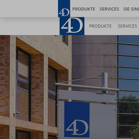
Direkt
Blog
Developer
zum
PRODUKTE
SERVICES
SIE SIN
Inhalt
PRODUKTE
SERVICES