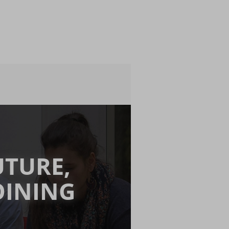
UTURE,
OINING