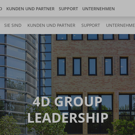
Store
 center
Deutschland
D
KUNDEN UND PARTNER
SUPPORT
UNTERNEHMEN
SIE SIND
KUNDEN UND PARTNER
SUPPORT
UNTERNEHM
4D GROUP
LEADERSHIP