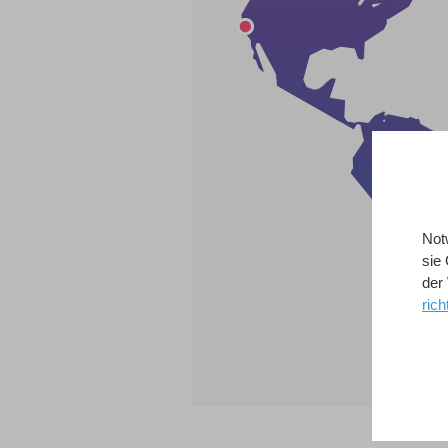
Not
sie
der
rich