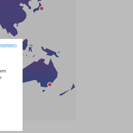
erweigern
ndem
e